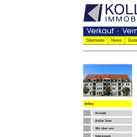
Startseite
News
Guts
Infos:
Kontakt
Kollat Team
Wir über uns
Impressum