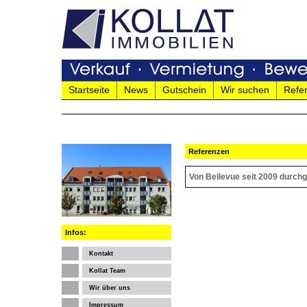
Startseite
News
Gutschein
Wir suchen
Refe
Referenzen
Von Bellevue seit 2009 durchg
Infos:
Kontakt
Kollat Team
Wir über uns
Impressum